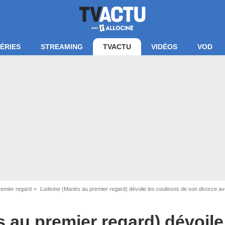
ÉRIES
STREAMING
TVACTU
VIDÉOS
VOD
Capture M6
remier regard
Ludivine (Mariés au premier regard) dévoile les coulisses de son divorce a
s au premier regard) dévoile