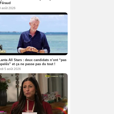
 Féraud
3 août 2026
anta All Stars : deux candidats n’ont “pas
ppelés” et ça ne passe pas du tout !
edi 5 août 2026