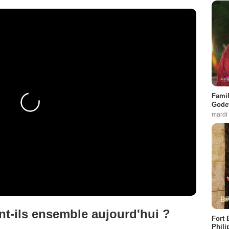
Famil
Godet
mardi
nt-ils ensemble aujourd'hui ?
Fort 
Phili