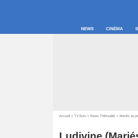
NEWS
CINÉMA
S
Accueil
TV Actu
News Télérealité
Mariés au p
Ludivine (Marié