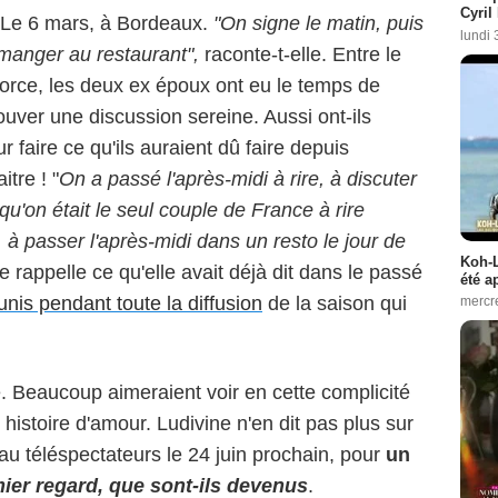
Cyril
é. Le 6 mars, à Bordeaux.
"On signe le matin, puis
lundi 
manger au restaurant",
raconte-t-elle. Entre le
vorce, les deux ex époux ont eu le temps de
ouver une discussion sereine. Aussi ont-ils
r faire ce qu'ils auraient dû faire depuis
tre ! "
On a passé l'après-midi à rire, à discuter
 qu'on était le seul couple de France à rire
 à passer l'après-midi dans un resto le jour de
Koh-L
e rappelle ce qu'elle avait déjà dit dans le passé
été a
unis pendant toute la diffusion
de la saison qui
mercr
. Beaucoup aimeraient voir en cette complicité
 histoire d'amour. Ludivine n'en dit pas plus sur
au téléspectateurs le 24 juin prochain, pour
un
ier regard, que sont-ils devenus
.