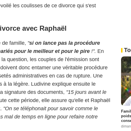
oilé les coulisses de ce divorce qui s'est
ivorce avec Raphaël
 de famille,
"
si on lance pas la procédure
To
riés pour le meilleur et pour le pire
!".
En
 la question, les couples de l'émission sont
t doivent donc entamer une véritable procédure
setés administratives en cas de rupture. Une
 à la légère. Ludivine explique ensuite le
 la signature des documents,
"15 jours avant le
ute cette période, elle assure qu'elle et Raphaël
.
"On se téléphonait pour savoir comme le
Famil
poids
as mal de temps en ligne pour refaire notre
conse
diman