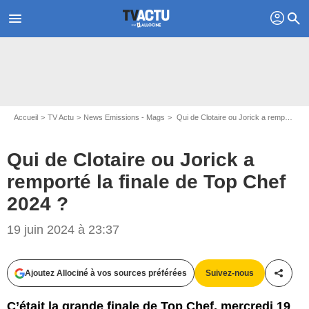
profil
menu
search
Accueil
TV Actu
News Emissions - Mags
Qui de Clotaire ou Jorick a remporté la finale de Top Chef 2024 ?
Qui de Clotaire ou Jorick a
remporté la finale de Top Chef
2024 ?
19 juin 2024 à 23:37
Capture d'écran Top Chef / M6
Ajoutez Allociné à vos sources préférées
Suivez-nous
Partag
C’était la grande finale de Top Chef, mercredi 19