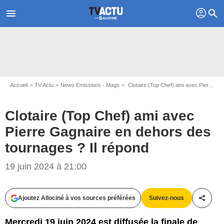
profil
menu
search
Accueil
TV Actu
News Emissions - Mags
Clotaire (Top Chef) ami avec Pierre Gagnaire en dehors des tournages ? Il répond
Clotaire (Top Chef) ami avec
Pierre Gagnaire en dehors des
tournages ? Il répond
19 juin 2024 à 21:00
Capture d'écran Top Chef / M6
Ajoutez Allociné à vos sources préférées
Suivez-nous
Partag
Mercredi 19 juin 2024 est diffusée la finale de