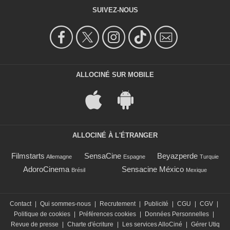
SUIVEZ-NOUS
ALLOCINÉ SUR MOBILE
ALLOCINÉ À L'ÉTRANGER
Filmstarts
SensaCine
Beyazperde
Allemagne
Espagne
Turquie
AdoroCinema
Sensacine México
Brésil
Mexique
Contact
|
Qui sommes-nous
|
Recrutement
|
Publicité
|
CGU
|
CGV
|
Politique de cookies
|
Préférences cookies
|
Données Personnelles
|
Revue de presse
|
Charte d'écriture
|
Les services AlloCiné
|
Gérer Utiq