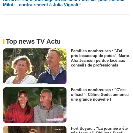
Milot… contrairement à Julia Vignali !
Top news TV Actu
Familles nombreuses : "J'ai
pris beaucoup de poids", Marie-
Alix Jeanson perdue face aux
conseils de professionels
Familles nombreuses : “C’est
officiel”, Céline Godet annonce
une grande nouvelle !
Fort Boyard : “La journée a été