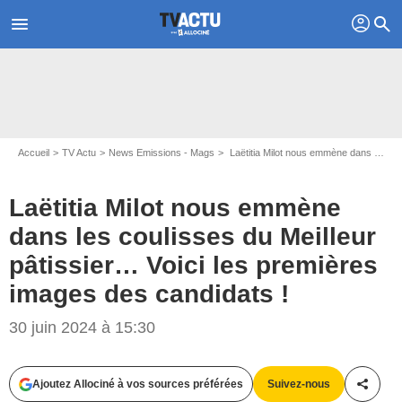
profil
menu
search
Accueil
TV Actu
News Emissions - Mags
Laëtitia Milot nous emmène dans les coulisses du Meilleur pâtissier… Voici les premières images des candidats !
Laëtitia Milot nous emmène
dans les coulisses du Meilleur
pâtissier… Voici les premières
images des candidats !
30 juin 2024 à 15:30
Sebastien Legendre / Panoramic / Bestimage
Ajoutez Allociné à vos sources préférées
Suivez-nous
Partag