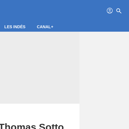
profil
search
LES INDÉS
CANAL+
! Thomas Sotto