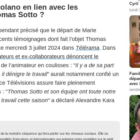
Cyril
olano en lien avec les
lundi 
omas Sotto ?
endant précisé que le départ de Marie
écents témoignages dont fait l’objet Thomas
e mercredi 3 juillet 2024 dans
Télérama
. Dans
ateurs et ex-collaborateurs dénoncent le
e l’animateur en coulisses : "
Il y a de sa part
 il dénigre le travail
" aurait notamment confié un
Famil
dépar
ce Télévisions assure faire pleinement
avec 
vendre
 : "
Thomas Sotto et son équipe ont toute notre
 travail cette saison
" a déclaré Alexandre Kara
t de la moindre séquence qui fera parler sur les réseaux sociaux. Elle se
nalités françaises et internationales qui animent notre quotidien sur le petit