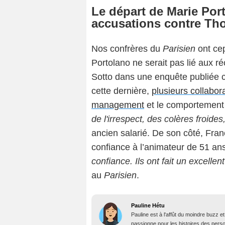
Le départ de Marie Port
accusations contre Th
Nos confrères du
Parisien
ont cep
Portolano ne serait pas lié aux r
Sotto dans une enquête publiée c
cette dernière,
plusieurs collabor
management
et le comportement d
de l'irrespect, des colères froides,
ancien salarié. De son côté, Fran
confiance à l’animateur de 51 ans
confiance. Ils ont fait un excellent
au
Parisien
.
Pauline Hétu
Pauline est à l'affût du moindre buzz e
passionne pour les histoires des person