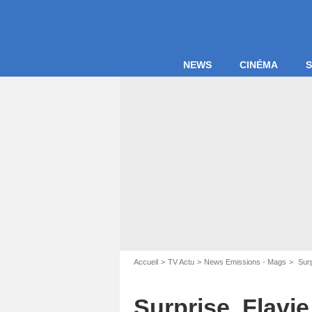
NEWS
CINÉMA
S
Accueil
TV Actu
News Emissions - Mags
Surp
C
Surprise, Flavi