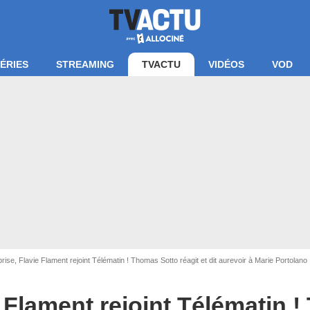
ÉRIES
STREAMING
TVACTU
VIDÉOS
VOD
rise, Flavie Flament rejoint Télématin ! Thomas Sotto réagit et dit aurevoir à Marie Portolano
apture d'écran France 2
e Flament rejoint Télématin 