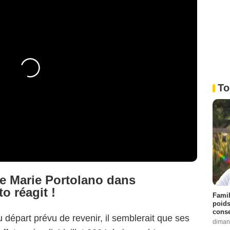
To
e Marie Portolano dans
o réagit !
Famil
poids
conse
 départ prévu de revenir, il semblerait que ses
diman