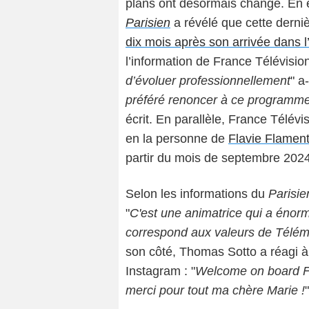
plans ont désormais changé. En eff
Parisien
a révélé que cette derniè
dix mois après son arrivée dans l
l’information de France Télévision
d’évoluer professionnellement
" a
préféré renoncer à ce programme
écrit. En parallèle, France Télév
en la personne de
Flavie Flamen
partir du mois de septembre 2024
Selon les informations du
Parisie
"
C'est une animatrice qui a énorm
correspond aux valeurs de Télém
son côté, Thomas Sotto a réagi à 
Instagram : "
Welcome on board Fl
merci pour tout ma chère Marie !