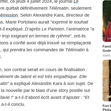
et, ce jeudi 4 juillet 2024, le journal
Le
re quittait définitivement
Télématin
, seulement
’émission
. Selon Alexandre Kara, directeur de
s, Marie Portolano aurait "
exprimé le souhait
-t-il expliqué. D’après
Le Parisien
, l’animatrice "
a
 trop exigeant en termes de rythme
", ont-ils
isions a confié avoir déjà trouvé sa remplaçante
Famil
t
, qui prendra les commandes de
Télématin
à
Godet
mardi
.
n
, son contrat serait en cours de finalisation :
ément de talent et est très empathique. Elle
atin
" a expliqué Alexandre Kara à son sujet. De
la nouvelle par le biais d’une story postée sur
avie !
" a-t-il d’abord écrit avant d’ajouter : "
Et
" a-t-il conclu.
Fort 
Phili