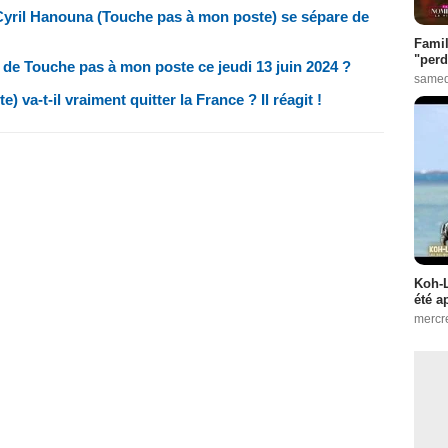
 Cyril Hanouna (Touche pas à mon poste) se sépare de
Famil
"perd
re de Touche pas à mon poste ce jeudi 13 juin 2024 ?
samed
va-t-il vraiment quitter la France ? Il réagit !
Koh-L
été a
mercr