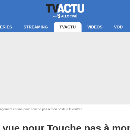
ÉRIES
STREAMING
TVACTU
VIDÉOS
VOD
gement en vue pour Touche pas à mon poste à la rentrée...
vue pour Touche pas à mon 
cran Touche pas à mon poste / C8