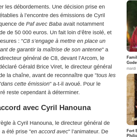
iter les débordements. Une décision prise en
établies à l’encontre des émissions de Cyril
équence de
Paf avec Baba
avait notamment
 de 50 000 euros. Un fait loin d’être isolé, et
esures : "
C8 s’engage à mettre en place un
nt de garantir la maîtrise de son antenne
" a
directeur général de C8, devant l’Arcom, le
Famil
Godet
éclaré Gérald Brice Viret, le directeur général
mardi
e la chaîne, avant de reconnaître que "
tous les
"
dans cette émission
" a-t-il avoué. Pour le
éré reste cependant à déterminer.
accord avec Cyril Hanouna
ègle à Cyril Hanouna, le directeur général de
a été prise "
en accord avec
" l’animateur. De
Fort 
Phili