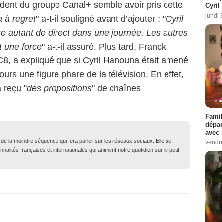
dent du groupe Canal+ semble avoir pris cette
Cyril
lundi 
 à regret
" a-t-il souligné avant d’ajouter : "
Cyril
re autant de direct dans une journée. Les autres
t une force
" a-t-il assuré. Plus tard, Franck
 C8, a expliqué que si
Cyril Hanouna était amené
jours une figure phare de la télévision. En effet,
à reçu "
des propositions
" de chaînes
Famil
dépar
avec 
t de la moindre séquence qui fera parler sur les réseaux sociaux. Elle se
vendre
nalités françaises et internationales qui animent notre quotidien sur le petit