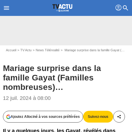
profil
menu
search
Accueil
TV Actu
News Télérealité
Mariage surprise dans la famille Gayat (Familles nombreuses)…
Mariage surprise dans la
famille Gayat (Familles
nombreuses)…
Capture d'écran Familles nombreuses, la vie en XXL / TF1
12 juil. 2024 à 08:00
Ajoutez Allociné à vos sources préférées
Suivez-nous
Partag
Il y a quelques jours, les Gayat, révélés dans