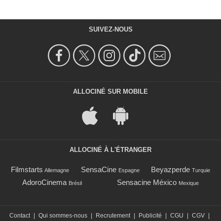
SUIVEZ-NOUS
ALLOCINÉ SUR MOBILE
ALLOCINÉ À L'ÉTRANGER
Filmstarts
SensaCine
Beyazperde
Allemagne
Espagne
Turquie
AdoroCinema
Sensacine México
Brésil
Mexique
Contact
|
Qui sommes-nous
|
Recrutement
|
Publicité
|
CGU
|
CGV
|