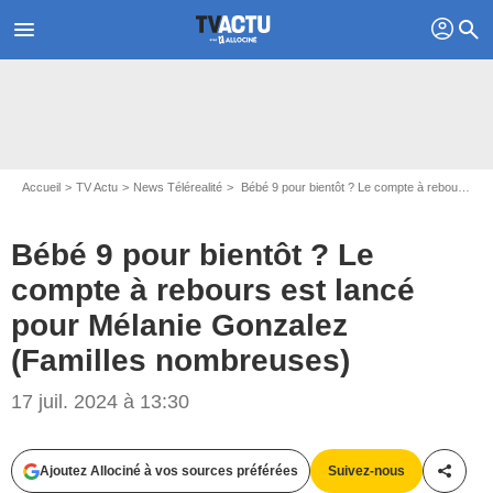
profil
menu
search
Accueil
TV Actu
News Télérealité
Bébé 9 pour bientôt ? Le compte à rebours est lancé pour Mélanie Gonzalez (Familles nombreuses)
Bébé 9 pour bientôt ? Le
compte à rebours est lancé
pour Mélanie Gonzalez
(Familles nombreuses)
Capture d'écran Familles nombreuses/ TF1
17 juil. 2024 à 13:30
Ajoutez Allociné à vos sources préférées
Suivez-nous
Partag