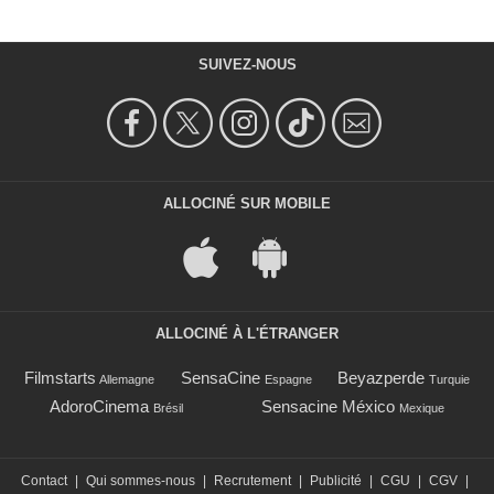
SUIVEZ-NOUS
ALLOCINÉ SUR MOBILE
ALLOCINÉ À L'ÉTRANGER
Filmstarts
SensaCine
Beyazperde
Allemagne
Espagne
Turquie
AdoroCinema
Sensacine México
Brésil
Mexique
Contact
|
Qui sommes-nous
|
Recrutement
|
Publicité
|
CGU
|
CGV
|