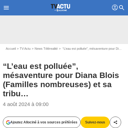
profil
menu
search
Accueil
TV Actu
News Télérealité
“L’eau est polluée”, mésaventure pour Diana Blois (Familles nombreuses) et sa tribu…
“L’eau est polluée”,
mésaventure pour Diana Blois
(Familles nombreuses) et sa
tribu…
Capture d'écran Familles nombreuses / TF1
4 août 2024 à 09:00
Ajoutez Allociné à vos sources préférées
Suivez-nous
Partag