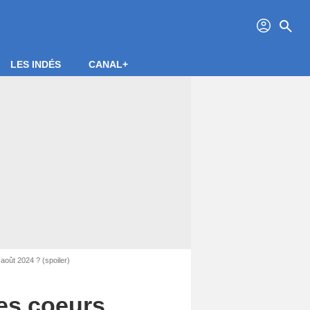
profil
search
LES INDÉS
CANAL+
 août 2024 ? (spoiler)
 des coeurs