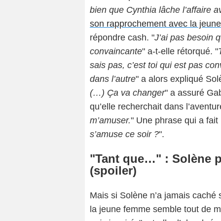
bien que Cynthia lâche l’affaire 
son rapprochement avec la jeun
répondre cash. "
J’ai pas besoin q
convaincante
" a-t-elle rétorqué. "
sais pas, c’est toi qui est pas co
dans l’autre
" a alors expliqué Sol
(…) Ça va changer
" a assuré Gab
qu’elle recherchait dans l’aventure
m’amuser.
" Une phrase qui a fait 
s’amuse ce soir ?
".
"Tant que…" : Solène p
(spoiler)
Mais si Solène n’a jamais caché 
la jeune femme semble tout de m