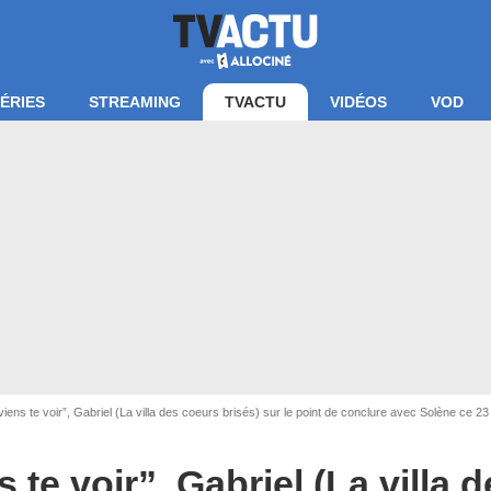
ÉRIES
STREAMING
TVACTU
VIDÉOS
VOD
 viens te voir”, Gabriel (La villa des coeurs brisés) sur le point de conclure avec Solène ce 23
an La villa des coeurs brisés / TFX
s te voir”, Gabriel (La villa