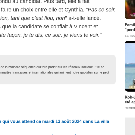
ondu au candidat. Plus tard, elle a fait
faire un choix entre elle et Cynthia. "
Pas ce soir.
ion, tant que c’est flou, non
" a-t-elle lancé.
Famil
 que la candidate se confiait à Vincent et
"perd
te façon, je te dis, ce soir, je viens te voir.
"
samed
t de la moindre séquence qui fera parler sur les réseaux sociaux. Elle se
nalités françaises et internationales qui animent notre quotidien sur le petit
Koh-L
été a
mercr
 qui vous attend ce mardi 13 août 2024 dans La villa