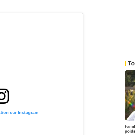
To
ation sur Instagram
Famil
poids