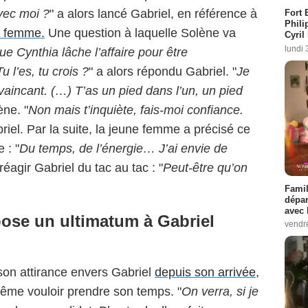
avec moi ?
" a alors lancé Gabriel, en référence à
Fort 
Phili
e femme.
Une question à laquelle Solène va
Cyril
lundi 
ue Cynthia lâche l’affaire pour être
Tu l’es, tu crois ?
" a alors répondu Gabriel. "
Je
nvaincant. (…) T’as un pied dans l’un, un pied
ène. "
Non mais t’inquiète, fais-moi confiance.
riel. Par la suite, la jeune femme a précisé ce
 : "
Du temps, de l’énergie… J’ai envie de
réagir Gabriel du tac au tac : "
Peut-être qu’on
Famil
dépar
avec 
ose un ultimatum à Gabriel
vendre
son attirance envers Gabriel
depuis son arrivée
,
ême vouloir prendre son temps. "
On verra, si je