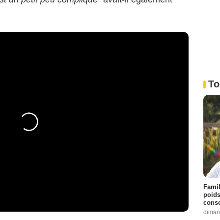
To
Famil
poids
conse
diman