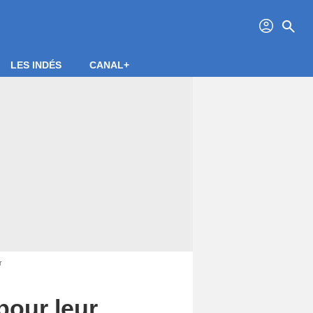
profil
search
LES INDÉS
CANAL+
r
pour leur