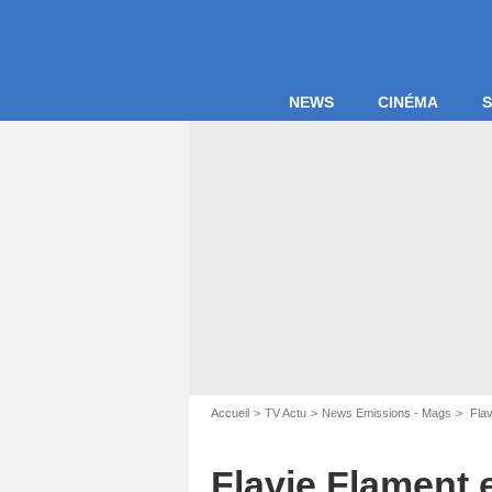
NEWS
CINÉMA
S
Capture
Accueil
TV Actu
News Emissions - Mags
Flav
Flavie Flament 