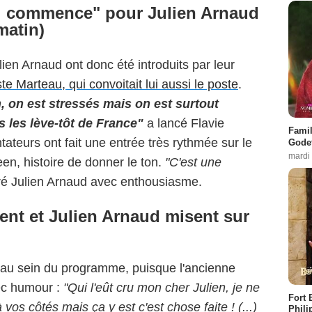
ui commence" pour Julien Arnaud
matin)
lien Arnaud ont donc été introduits par leur
te Marteau, qui convoitait lui aussi le poste
.
, on est stressés mais on est surtout
s les lève-tôt de France"
a lancé Flavie
Famil
ateurs ont fait une entrée très rythmée sur le
Godet
mardi
n, histoire de donner le ton.
"C'est une
ré Julien Arnaud avec enthousiasme.
ent et Julien Arnaud misent sur
au sein du programme, puisque l'ancienne
ec humour :
"Qui l'eût cru mon cher Julien, je ne
Fort 
vos côtés mais ça y est c'est chose faite ! (...)
Phili