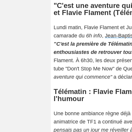
"C'est une aventure q
et Flavie Flament (Télé
Lundi matin, Flavie Flament et Ju
camarade du
6h info
,
Jean-Baptis
"C'est la première de Télématin
enthousiastes de retrouver tou
Flament. À 6h30, les deux présent
tube "Don't Stop Me Now" de Quee
aventure qui commence"
a décla
Télématin : Flavie Flam
l'humour
Une bonne ambiance règne déjà 
animatrice de TF1 a continué av
pensais pas un jour me réveiller à 