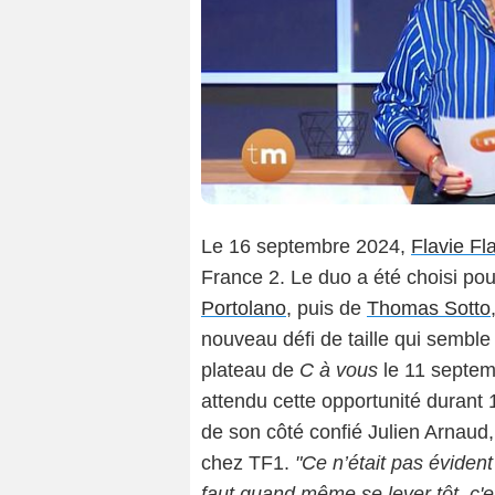
Le 16 septembre 2024,
Flavie Fl
France 2. Le duo a été choisi po
Portolano
, puis de
Thomas Sotto
nouveau défi de taille qui semble 
plateau de
C à vous
le 11 septem
attendu cette opportunité durant 
de son côté confié Julien Arnau
chez TF1.
"Ce n’était pas éviden
faut quand même se lever tôt, c'e