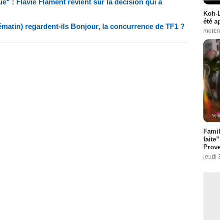
" : Flavie Flament revient sur la décision qui a
Koh-L
été a
matin) regardent-ils Bonjour, la concurrence de TF1 ?
mercr
Fami
faite
Prove
jeudi 