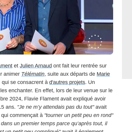
ament
et
Julien Arnaud
ont fait leur rentrée sur
ur animer
Télématin
, suite aux départs de
Marie
, qui se consacrent à
d'autres projets
. Un
les enchanter. En effet, lors de leur venue sur le
bre 2024, Flavie Flament avait expliqué avoir
15 ans.
"Je ne m’y attendais pas du tout"
avait
d, qui commençait à
"tourner un petit peu en rond"
t dans un premier temps parce qu’après tout, il
st un petit peu compliqué"
avait-il également