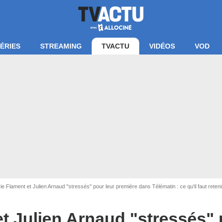
ÉRIES
STREAMING
TVACTU
VIDÉOS
VOD
 d'écran Télématin / France 2
ie Flament et Julien Arnaud "stressés" pour leur première dans Télématin : ce qu'il faut reteni
et Julien Arnaud "stressés" 