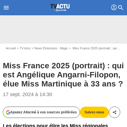
profil
menu
search
Accueil
TV Actu
News Emissions - Mags
Miss France 2025 (portrait) : qui est Angélique Angarni-Filopon, élue Miss Martinique à 33 ans ?
Miss France 2025 (portrait) : qui
Instagram Angélique_afoff
est Angélique Angarni-Filopon,
élue Miss Martinique à 33 ans ?
17 sept. 2024 à 14:30
Ajoutez Allociné à vos sources préférées
Suivez-nous
Partag
Les élections pour élire les Miss régionales