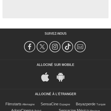
SUIVEZ-NOUS
ALLOCINÉ SUR MOBILE
ALLOCINÉ À L'ÉTRANGER
Filmstarts
SensaCine
Beyazperde
Allemagne
Espagne
Turquie
AdoroCinema
Sensacine México
Brésil
Mexique