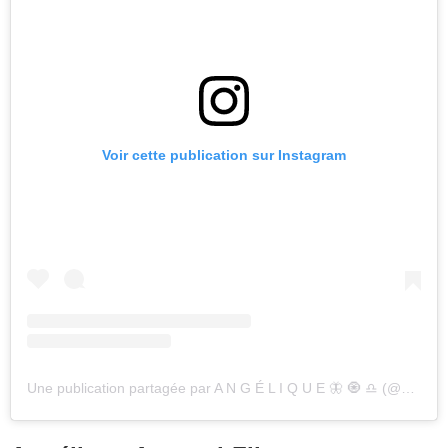
Voir cette publication sur Instagram
Une publication partagée par A N G É L I Q U E 🦋 🧿 ♎️ (@angeliqueaf_off)