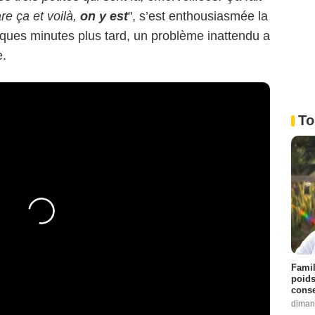
re ça et voilà,
on y est
", s’est enthousiasmée la
ques minutes plus tard, un problème inattendu a
e.
To
Famil
poids
conse
diman