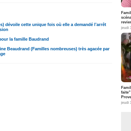
Famil
scéna
revie
 dévoile cette unique fois où elle a demandé l’arrêt
jeudi 
sion
pour la famille Baudrand
éline Beaudrand (Familles nombreuses) très agacée par
age
Fami
faite
Prove
jeudi 