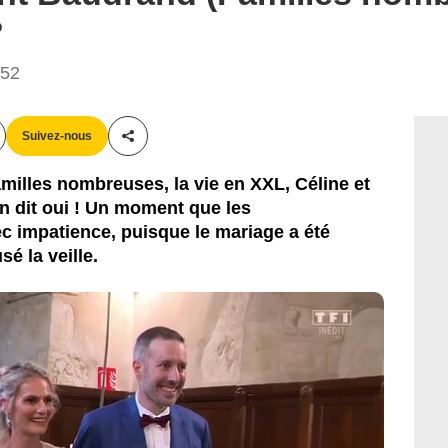
?
:52
Suivez-nous
Partager cet article
illes nombreuses, la vie en XXL, Céline et
n dit oui ! Un moment que les
ec impatience, puisque le mariage a été
é la veille.