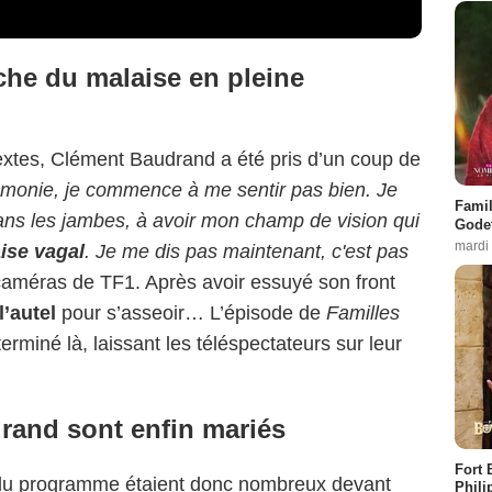
he du malaise en pleine
 textes, Clément Baudrand a été pris d’un coup de
rémonie, je commence à me sentir pas bien. Je
Famil
ns les jambes, à avoir mon champ de vision qui
Godet
mardi
ise vagal
. Je me dis pas maintenant, c'est pas
x caméras de TF1. Après avoir essuyé son front
l’autel
pour s’asseoir… L’épisode de
Familles
terminé là, laissant les téléspectateurs sur leur
rand sont enfin mariés
Fort 
 du programme étaient donc nombreux devant
Phili