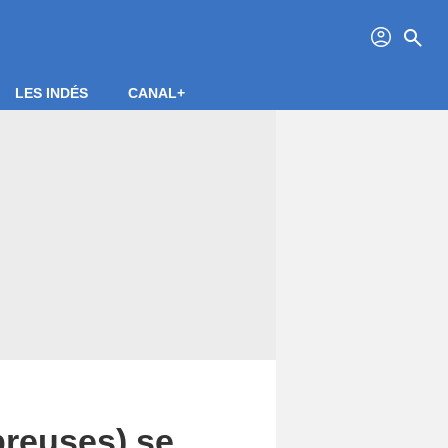
profil
search
LES INDÉS
CANAL+
breuses) se