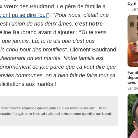
Cyril
aux vœux des Baudrand. Le père de famille a
lundi 
ont pu se dire "oui"
! "
Pour nous, c’était une
’est l’union de nos deux âmes,
c'est notre
Céline Baudrand avant d’ajouter : "
Tu te sens
 que jamais. Là, tu te dis que c’est pas
le chou pour des broutilles
". Clément Baudrand
Maintenant on est mariés. Notre famille est
 énormément de joie parce que ça veut dire que
Famil
envies communes, on a bien fait de faire tout ça.
dépar
avec 
élicitations aux mariés !
vendre
t de la moindre séquence qui fera parler sur les réseaux sociaux. Elle se
nalités françaises et internationales qui animent notre quotidien sur le petit