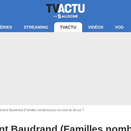
ÉRIES
STREAMING
TVACTU
VIDÉOS
VOD
ément Baudrand (Familles nombreuses) se sont-ils dit oui ?
amilles nombreuses, la vie en XXL / TF1
ent Baudrand (Familles nom