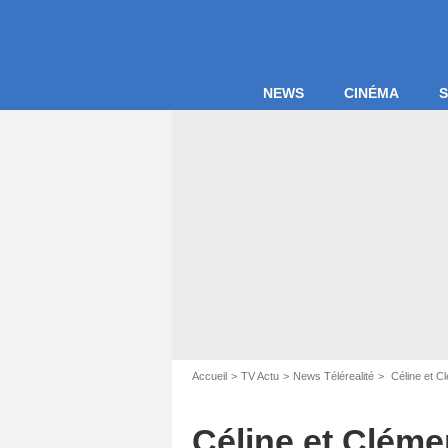
NEWS
CINÉMA
S
Accueil
TV Actu
News Télérealité
Céline et Cl
Capture d'écran F
Céline et Clém