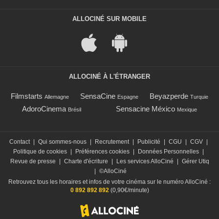
ALLOCINÉ SUR MOBILE
ALLOCINÉ À L'ÉTRANGER
Filmstarts
SensaCine
Beyazperde
Allemagne
Espagne
Turquie
AdoroCinema
Sensacine México
Brésil
Mexique
Contact
|
Qui sommes-nous
|
Recrutement
|
Publicité
|
CGU
|
CGV
|
Politique de cookies
|
Préférences cookies
|
Données Personnelles
|
Revue de presse
|
Charte d'écriture
|
Les services AlloCiné
|
Gérer Utiq
|
©AlloCiné
Retrouvez tous les horaires et infos de votre cinéma sur le numéro AlloCiné :
0 892 892 892
(0,90€/minute)