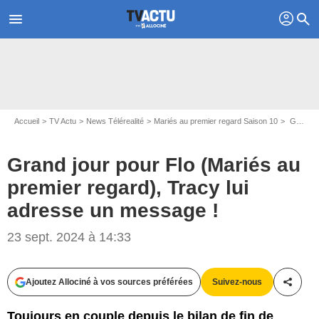
profil
menu
search
Accueil
TV Actu
News Télérealité
Mariés au premier regard Saison 10
Grand jour pour Flo (Mariés au premier regard), Tracy lui adresse un message !
Grand jour pour Flo (Mariés au
premier regard), Tracy lui
adresse un message !
23 sept. 2024 à 14:33
Capture d'écran Mariés au premier regard / M6
Ajoutez Allociné à vos sources préférées
Suivez-nous
Partag
Toujours en couple depuis le bilan de fin de