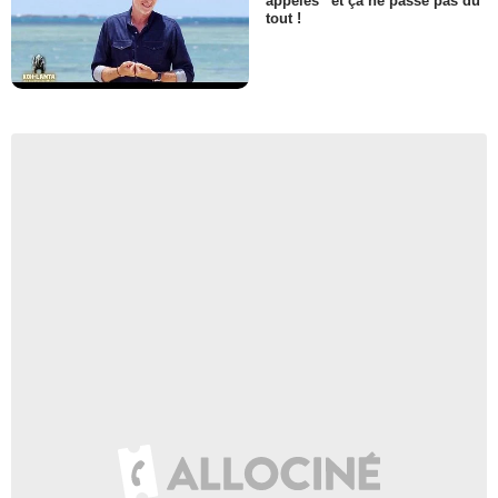
appelés” et ça ne passe pas du
tout !