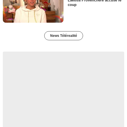
Laëtitia Provenchère accuse le
coup
News Télérealité