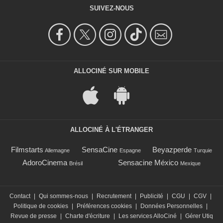
SUIVEZ-NOUS
ALLOCINÉ SUR MOBILE
ALLOCINÉ À L'ÉTRANGER
Filmstarts
SensaCine
Beyazperde
Allemagne
Espagne
Turquie
AdoroCinema
Sensacine México
Brésil
Mexique
Contact
|
Qui sommes-nous
|
Recrutement
|
Publicité
|
CGU
|
CGV
|
Politique de cookies
|
Préférences cookies
|
Données Personnelles
|
Revue de presse
|
Charte d'écriture
|
Les services AlloCiné
|
Gérer Utiq