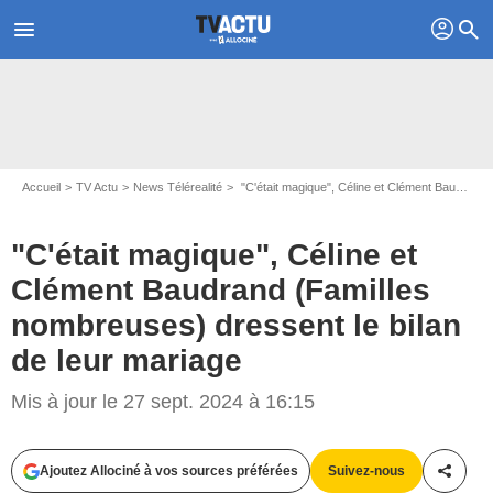
profil
menu
search
Accueil
TV Actu
News Télérealité
"C'était magique", Céline et Clément Baudrand (Familles nombreuses) dressent le bilan de leur mariage
"C'était magique", Céline et
Clément Baudrand (Familles
nombreuses) dressent le bilan
de leur mariage
Mis à jour le 27 sept. 2024 à 16:15
Capture d'écran TF1 / Familles nombreuses
Ajoutez Allociné à vos sources préférées
Suivez-nous
Partag