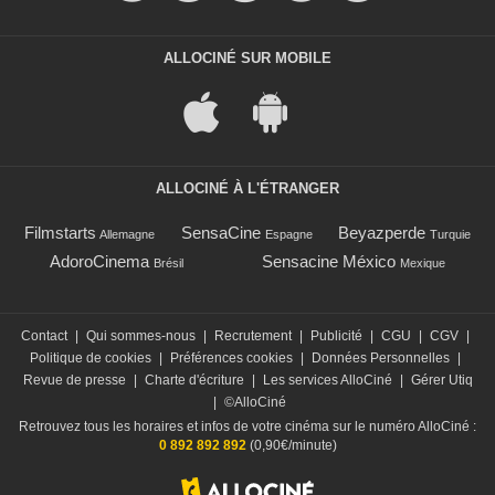
ALLOCINÉ SUR MOBILE
ALLOCINÉ À L'ÉTRANGER
Filmstarts
SensaCine
Beyazperde
Allemagne
Espagne
Turquie
AdoroCinema
Sensacine México
Brésil
Mexique
Contact
|
Qui sommes-nous
|
Recrutement
|
Publicité
|
CGU
|
CGV
|
Politique de cookies
|
Préférences cookies
|
Données Personnelles
|
Revue de presse
|
Charte d'écriture
|
Les services AlloCiné
|
Gérer Utiq
|
©AlloCiné
Retrouvez tous les horaires et infos de votre cinéma sur le numéro AlloCiné :
0 892 892 892
(0,90€/minute)