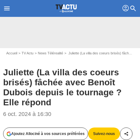
profil
menu
search
Accueil
TV Actu
News Télérealité
Juliette (La villa des coeurs brisés) fâchée avec Benoît Dubois depuis le tournage ? Elle répond
Juliette (La villa des coeurs
brisés) fâchée avec Benoît
Dubois depuis le tournage ?
Elle répond
Captures d'écran La villa des coeurs brisés / TFX
6 oct. 2024 à 16:30
Ajoutez Allociné à vos sources préférées
Suivez-nous
Partag