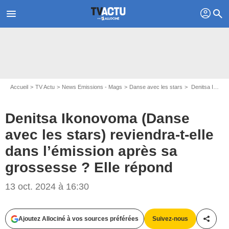
profil
menu
search
Accueil
TV Actu
News Emissions - Mags
Danse avec les stars
Denitsa Ikonovoma (Danse avec les stars) reviendra-t-elle dans l’émission après sa grossesse ? Elle répond
Denitsa Ikonovoma (Danse
avec les stars) reviendra-t-elle
dans l’émission après sa
grossesse ? Elle répond
13 oct. 2024 à 16:30
Capture d'écran Danse avec les stars / TF1
Ajoutez Allociné à vos sources préférées
Suivez-nous
Partag