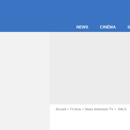
NEWS
CINÉMA
S
Accueil
TV Actu
News émissions TV
DALS