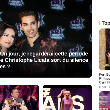
Top
Un jour, je regarderai cette période
de Christophe Licata sort du silence
es ?
Fort Bo
Philipp
Cyril 
lundi 3