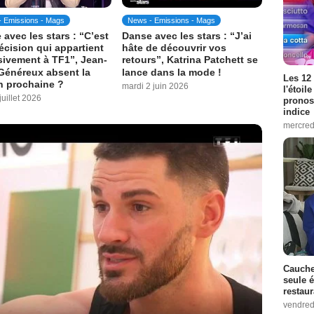
 Emissions - Mags
News - Emissions - Mags
avec les stars : “C’est
Danse avec les stars : “J’ai
écision qui appartient
hâte de découvrir vos
sivement à TF1”, Jean-
retours”, Katrina Patchett se
Généreux absent la
lance dans la mode !
Les 12
n prochaine ?
mardi 2 juin 2026
l'étoil
juillet 2026
pronos
indice
mercred
Cauche
seule é
restau
vendredi