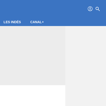
profil
search
LES INDÉS
CANAL+