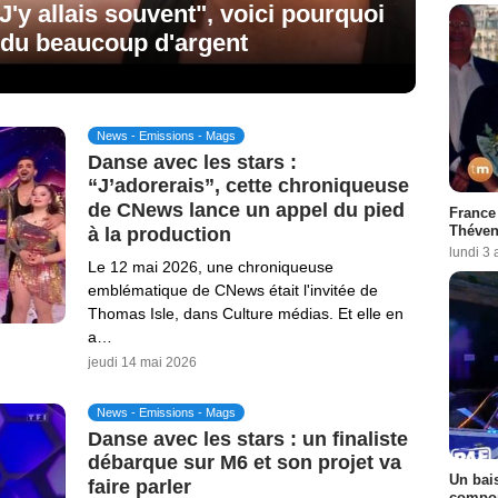
J'y allais souvent", voici pourquoi
rdu beaucoup d'argent
News - Emissions - Mags
Danse avec les stars :
“J’adorerais”, cette chroniqueuse
de CNews lance un appel du pied
France 
Théven
à la production
lundi 3
Le 12 mai 2026, une chroniqueuse
emblématique de CNews était l'invitée de
Thomas Isle, dans Culture médias. Et elle en
a…
jeudi 14 mai 2026
News - Emissions - Mags
Danse avec les stars : un finaliste
débarque sur M6 et son projet va
Un bais
faire parler
compor