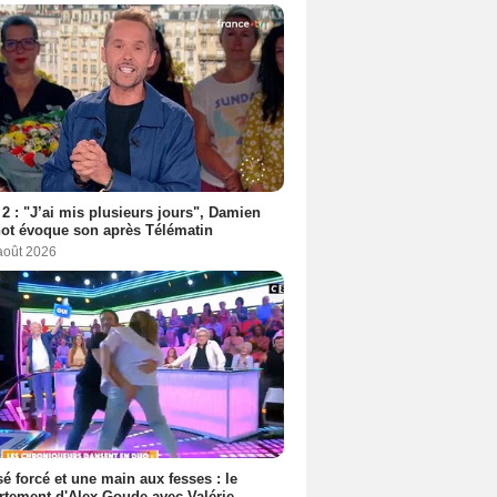
2 : "J’ai mis plusieurs jours", Damien
ot évoque son après Télématin
 août 2026
é forcé et une main aux fesses : le
tement d'Alex Goude avec Valérie