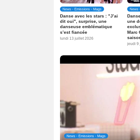
News - Emissions - Mags
News -
Danse avec les stars : "J’ai
Danse 
dit oui", surprise, une
une d
danseuse emblématique
exclu
s’est fiancée
Marc 
saiso
lundi 13 juillet 2026
jeudi 9 
News - Emissions - Mags