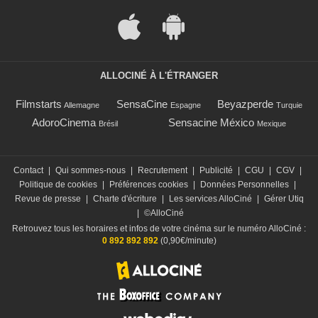
ALLOCINÉ À L'ÉTRANGER
Filmstarts
SensaCine
Beyazperde
Allemagne
Espagne
Turquie
AdoroCinema
Sensacine México
Brésil
Mexique
Contact
|
Qui sommes-nous
|
Recrutement
|
Publicité
|
CGU
|
CGV
|
Politique de cookies
|
Préférences cookies
|
Données Personnelles
|
Revue de presse
|
Charte d'écriture
|
Les services AlloCiné
|
Gérer Utiq
|
©AlloCiné
Retrouvez tous les horaires et infos de votre cinéma sur le numéro AlloCiné :
0 892 892 892
(0,90€/minute)