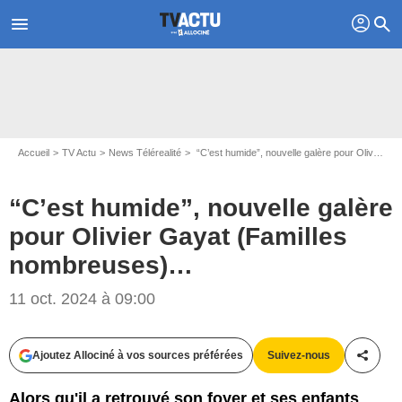
profil
menu
search
Accueil
TV Actu
News Télérealité
“C’est humide”, nouvelle galère pour Olivier Gayat (Familles nombreuses)…
“C’est humide”, nouvelle galère
pour Olivier Gayat (Familles
nombreuses)…
Instagram @oliviergayat
11 oct. 2024 à 09:00
Ajoutez Allociné à vos sources préférées
Suivez-nous
Partag
Alors qu'il a retrouvé son foyer et ses enfants