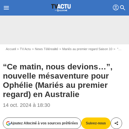
profil
menu
search
Accueil
TV Actu
News Télérealité
Mariés au premier regard Saison 10
“Ce matin, nous devions…”, nouvelle mésaventure pour Ophélie (Mariés au premier regard) en Australie
“Ce matin, nous devions…”,
nouvelle mésaventure pour
Ophélie (Mariés au premier
regard) en Australie
Capture d'écran Mariés au premier regard / M6
14 oct. 2024 à 18:30
Ajoutez Allociné à vos sources préférées
Suivez-nous
Partag