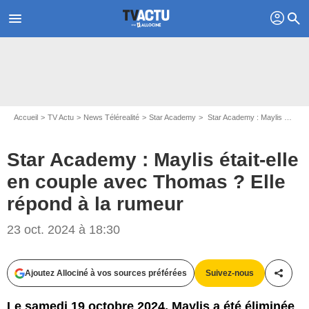
profil
menu
search
Accueil
TV Actu
News Télérealité
Star Academy
Star Academy : Maylis était-elle en couple avec Thomas ? Elle répond à la rumeur
Star Academy : Maylis était-elle
en couple avec Thomas ? Elle
répond à la rumeur
Captures d'écran Star Academy / TF1
23 oct. 2024 à 18:30
Ajoutez Allociné à vos sources préférées
Suivez-nous
Partag
Le samedi 19 octobre 2024, Maylis a été éliminée