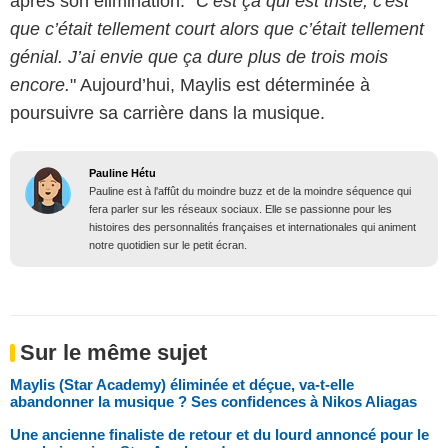
après son élimination. "
C’est ça qui est triste, c'est
que c’était tellement court alors que c’était tellement
génial. J’ai envie que ça dure plus de trois mois
encore.
" Aujourd’hui, Maylis est déterminée à
poursuivre sa carrière dans la musique.
Pauline Hétu
Pauline est à l'affût du moindre buzz et de la moindre séquence qui
fera parler sur les réseaux sociaux. Elle se passionne pour les
histoires des personnalités françaises et internationales qui animent
notre quotidien sur le petit écran.
Sur le même sujet
Maylis (Star Academy) éliminée et déçue, va-t-elle
abandonner la musique ? Ses confidences à Nikos Aliagas
Une ancienne finaliste de retour et du lourd annoncé pour le