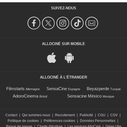
SUIVEZ-NOUS
ALLOCINÉ SUR MOBILE
ALLOCINÉ À L'ÉTRANGER
Filmstarts
SensaCine
Beyazperde
Allemagne
Espagne
Turquie
AdoroCinema
Sensacine México
Brésil
Mexique
Contact
|
Qui sommes-nous
|
Recrutement
|
Publicité
|
CGU
|
CGV
|
Politique de cookies
|
Préférences cookies
|
Données Personnelles
|
Revue de presse
|
Charte d'écriture
|
Les services AlloCiné
|
Gérer Utiq