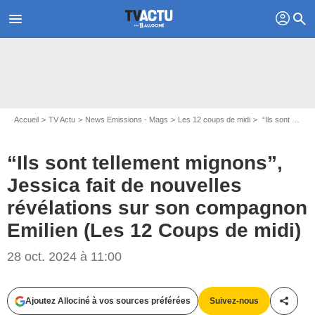
profil
menu
search
Accueil
TV Actu
News Emissions - Mags
Les 12 coups de midi
“Ils sont tellement mignons”, Jessica fait de nouvelles révélations sur son compagnon Emilien (Les 12 Coups de midi)
“Ils sont tellement mignons”,
Jessica fait de nouvelles
révélations sur son compagnon
Emilien (Les 12 Coups de midi)
28 oct. 2024 à 11:00
Capture d'écran Les 12 Coups de midi / TF1
Ajoutez Allociné à vos sources préférées
Suivez-nous
Partag