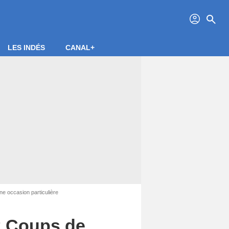
profil
search
LES INDÉS
CANAL+
ne occasion particulière
12 Coups de