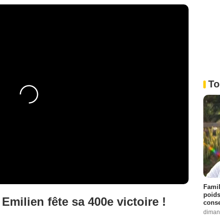
To
Famil
poids
Emilien fête sa 400e victoire !
conse
diman