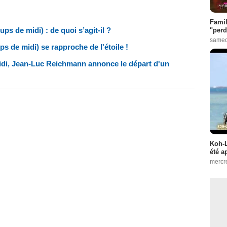
Famil
ps de midi) : de quoi s’agit-il ?
"perd
samed
ps de midi) se rapproche de l'étoile !
i, Jean-Luc Reichmann annonce le départ d'un
Koh-L
été a
mercr