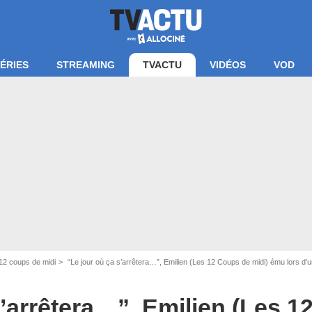
ÉRIES
STREAMING
TVACTU
VIDÉOS
VOD
écran Les 12 Coups de midi / TF1
12 coups de midi
“Le jour où ça s’arrêtera…”, Emilien (Les 12 Coups de midi) ému lors d’u
s’arrêtera…”, Emilien (Les 