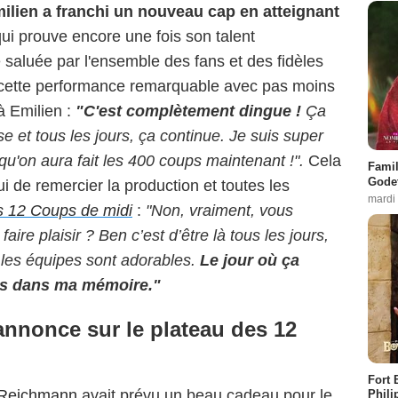
ilien a franchi un nouveau cap en atteignant
 qui prouve encore une fois son talent
 saluée par l'ensemble des fans et des fidèles
 cette performance remarquable avec pas moins
à Emilien :
"C'est complètement dingue !
Ça
 et tous les jours, ça continue. Je suis super
qu'on aura fait les 400 coups maintenant !".
Cela
Famil
Godet
i de remercier la production et toutes les
mardi
s 12 Coups de midi
:
"Non, vraiment, vous
ire plaisir ? Ben c’est d’être là tous les jours,
, les équipes sont adorables.
Le jour où ça
ais dans ma mémoire."
annonce sur le plateau des 12
Fort 
 Reichmann
avait prévu un beau cadeau pour le
Phili