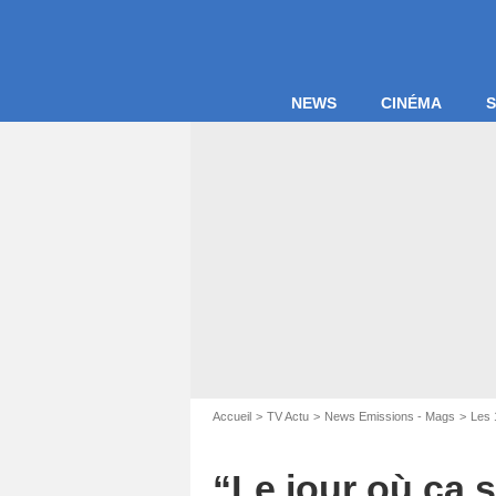
NEWS
CINÉMA
S
Capture d'
Accueil
TV Actu
News Emissions - Mags
Les 
“Le jour où ça 