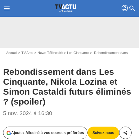
profil
menu
search
Accueil
TV Actu
News Télérealité
Les Cinquante
Rebondissement dans Les Cinquante, Nikola Lozina et Simon Castaldi futurs éliminés ? (spoiler)
Rebondissement dans Les
Cinquante, Nikola Lozina et
Simon Castaldi futurs éliminés
? (spoiler)
5 nov. 2024 à 16:30
Capture d'écran Les Cinquante / W9
Ajoutez Allociné à vos sources préférées
Suivez-nous
Partag