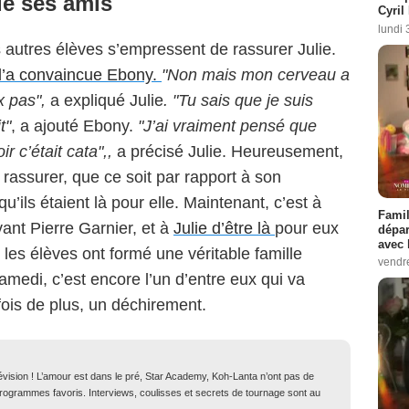
de ses amis
Cyril
lundi 
s autres élèves s’empressent de rassurer Julie.
l’a convaincue Ebony.
"Non mais mon cerveau a
x pas",
a expliqué Julie
. "Tu sais que je suis
t"
, a ajouté Ebony.
"J’ai vraiment pensé que
 c’était cata",,
a précisé Julie. Heureusement,
 rassurer, que ce soit par rapport à son
qu’ils étaient là pour elle. Maintenant, c’est à
Famil
ant Pierre Garnier, et à
Julie d’être là
pour eux
dépar
avec 
 les élèves ont formé une véritable famille
vendre
amedi, c’est encore l’un d’entre eux qui va
 fois de plus, un déchirement.
lévision ! L’amour est dans le pré, Star Academy, Koh-Lanta n’ont pas de
 programmes favoris. Interviews, coulisses et secrets de tournage sont au