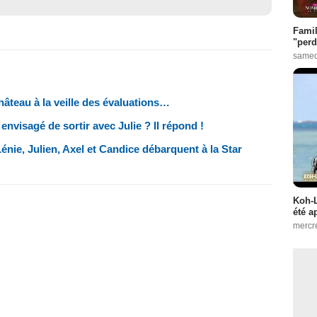
Famil
"perd
samed
âteau à la veille des évaluations…
envisagé de sortir avec Julie ? Il répond !
Lénie, Julien, Axel et Candice débarquent à la Star
Koh-L
été a
mercr