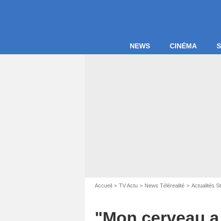
NEWS
CINÉMA
S
Capture d'é
Accueil
TV Actu
News Télérealité
Actualités 
"Mon cerveau a v