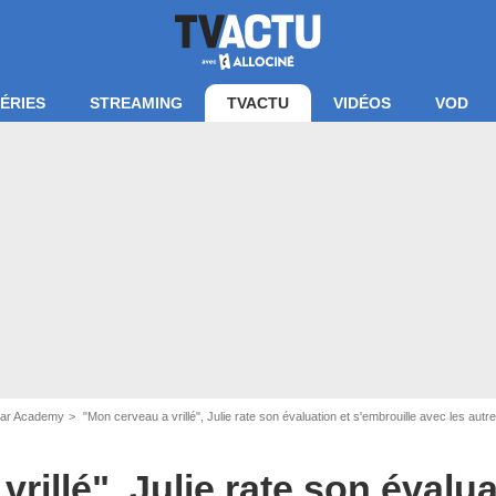
ÉRIES
STREAMING
TVACTU
VIDÉOS
VOD
cran du live Star Academy - TF1+
Star Academy
"Mon cerveau a vrillé", Julie rate son évaluation et s'embrouille avec les autr
rillé", Julie rate son évalua