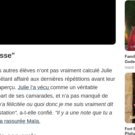
usse"
Famil
Godet
mardi
s autres élèves n’ont pas vraiment calculé Julie
tant affairé aux dernières répétitions avant leur
naperçu.
Julie l’a vécu
comme un véritable
art de ses camarades, et n’a pas manqué de
a félicitée ou quoi donc je me suis vraiment dit
tation",
a-t-elle confié.
"Il y a une note que tu a
’a rassurée Maïa.
Fort 
Phili