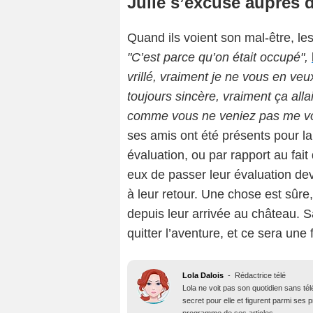
Julie s’excuse auprès 
Quand ils voient son mal-être, le
"C’est parce qu’on était occupé",
vrillé, vraiment je ne vous en veu
toujours sincère, vraiment ça allai
comme vous ne veniez pas me voir
ses amis ont été présents pour la
évaluation, ou par rapport au fait 
eux de passer leur évaluation dev
à leur retour. Une chose est sûre,
depuis leur arrivée au château. S
quitter l’aventure, et ce sera une
Lola Dalois
-
Rédactrice télé
Lola ne voit pas son quotidien sans té
secret pour elle et figurent parmi ses