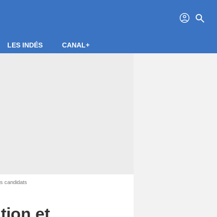
profil
search
LES INDÉS
CANAL+
es candidats
tion et