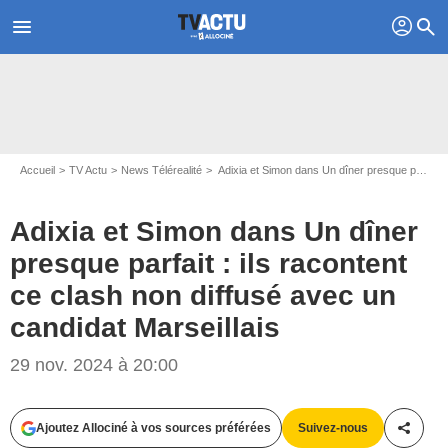
profil
menu
search
Accueil
TV Actu
News Télérealité
Adixia et Simon dans Un dîner presque parfait : ils racontent ce clash non diffusé avec un candidat Marseillais
Adixia et Simon dans Un dîner
presque parfait : ils racontent
ce clash non diffusé avec un
candidat Marseillais
29 nov. 2024 à 20:00
Capture d'écran M6 - Mariée à tout prix
Ajoutez Allociné à vos sources préférées
Suivez-nous
Partag