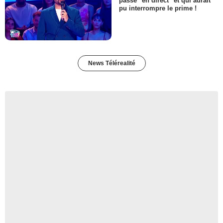
passé "en direct" et qui aurait
pu interrompre le prime !
News Télérealité