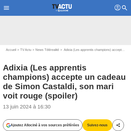
profil
menu
search
Accueil
TV Actu
News Télérealité
Adixia (Les apprentis champions) accepte un cadeau de Simon Castaldi, son mari voit rouge (spoiler)
Adixia (Les apprentis
champions) accepte un cadeau
de Simon Castaldi, son mari
voit rouge (spoiler)
Captures d'écran Les apprentis champions / W9
13 juin 2024 à 16:30
Ajoutez Allociné à vos sources préférées
Suivez-nous
Partag