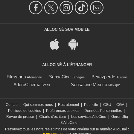
ALLOCINÉ SUR MOBILE
ALLOCINÉ À L'ÉTRANGER
Filmstarts
SensaCine
Beyazperde
Allemagne
Espagne
Turquie
AdoroCinema
Sensacine México
Brésil
Mexique
Contact
|
Qui sommes-nous
|
Recrutement
|
Publicité
|
CGU
|
CGV
|
Politique de cookies
|
Préférences cookies
|
Données Personnelles
|
Revue de presse
|
Charte d'écriture
|
Les services AlloCiné
|
Gérer Utiq
|
©AlloCiné
Retrouvez tous les horaires et infos de votre cinéma sur le numéro AlloCiné :