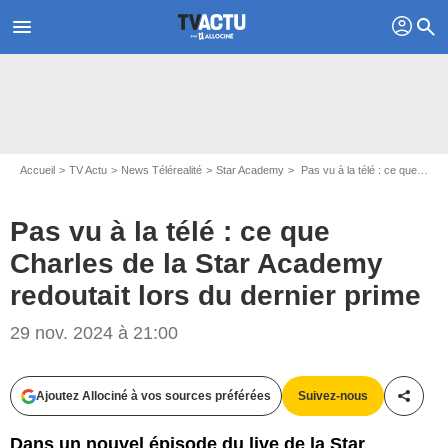
profil
menu
search
Accueil
TV Actu
News Télérealité
Star Academy
Pas vu à la télé : ce que Charles de la Star Academy redoutait lors du dernier prime
Pas vu à la télé : ce que
Charles de la Star Academy
redoutait lors du dernier prime
29 nov. 2024 à 21:00
Capture d'écran TF1 - Star Academy
Ajoutez Allociné à vos sources préférées
Suivez-nous
Partag
Dans un nouvel épisode du live de la Star