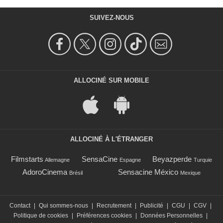
SUIVEZ-NOUS
ALLOCINÉ SUR MOBILE
ALLOCINÉ À L'ÉTRANGER
Filmstarts
SensaCine
Beyazperde
Allemagne
Espagne
Turquie
AdoroCinema
Sensacine México
Brésil
Mexique
Contact
|
Qui sommes-nous
|
Recrutement
|
Publicité
|
CGU
|
CGV
|
Politique de cookies
|
Préférences cookies
|
Données Personnelles
|