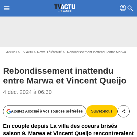
profil
menu
search
Accueil
TV Actu
News Télérealité
Rebondissement inattendu entre Marwa et Vincent Queijo
Rebondissement inattendu
entre Marwa et Vincent Queijo
4 déc. 2024 à 06:30
Capture d'écran La villa des coeurs brisés / TFX
Ajoutez Allociné à vos sources préférées
Suivez-nous
Partag
En couple depuis La villa des coeurs brisés
saison 9, Marwa et Vincent Queijo rencontreraient