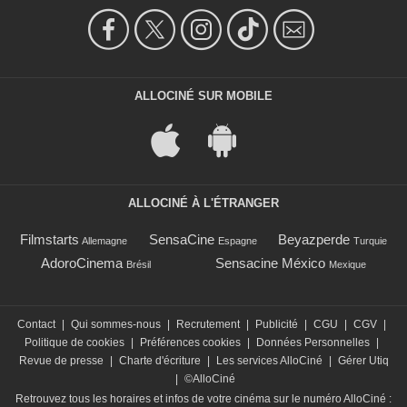
ALLOCINÉ SUR MOBILE
ALLOCINÉ À L'ÉTRANGER
Filmstarts
SensaCine
Beyazperde
Allemagne
Espagne
Turquie
AdoroCinema
Sensacine México
Brésil
Mexique
Contact
|
Qui sommes-nous
|
Recrutement
|
Publicité
|
CGU
|
CGV
|
Politique de cookies
|
Préférences cookies
|
Données Personnelles
|
Revue de presse
|
Charte d'écriture
|
Les services AlloCiné
|
Gérer Utiq
|
©AlloCiné
Retrouvez tous les horaires et infos de votre cinéma sur le numéro AlloCiné :