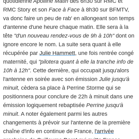
quotidienne
Apolline Matin
dès 6h30 sur RMC et
RMC Story et son
Face à Face
à 8h30 sur BFMTV,
va donc faire un peu de rab' en allongeant son temps
d'antenne d'une heure chaque matin. Elle sera à la
tête
"d'un nouveau rendez-vous de 9h à 10h"
dont on
ignore encore le nom. La suite sera quant à elle
récupérée par
Julie Hammett
, une fois rentrée congé
maternité, qui
"pilotera quant à elle la tranche info de
10h à 12h"
. Cette dernière, qui occupait jusqu'alors
l'antenne en soirée avec son émission
Julie jusqu'à
minuit,
cèdera sa place à Perrine Storme qui se
positionnera pour conclure de 22h à minuit dans une
émission logiquement rebaptisée
Perrine jusqu'à
minuit
. A noter également parmi les autres
changements à prévoir sur l'antenne de la première
chaîne d'info en continue de France,
l'arrivée