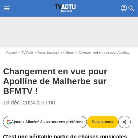
profil
menu
search
Accueil
TV Actu
News Emissions - Mags
Changement en vue pour Apolline de Malherbe sur BFMTV !
Changement en vue pour
Apolline de Malherbe sur
BFMTV !
© COADIC GUIREC / BESTIMAGE
13 déc. 2024 à 09:00
Ajoutez Allociné à vos sources préférées
Suivez-nous
Partag
C'est une véritable partie de chaises musicales