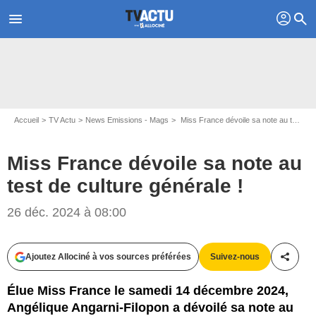
profil
menu
search
Accueil
TV Actu
News Emissions - Mags
Miss France dévoile sa note au test de culture générale !
Miss France dévoile sa note au
test de culture générale !
Capture d'écran Miss France 2025 / TF1
26 déc. 2024 à 08:00
Ajoutez Allociné à vos sources préférées
Suivez-nous
Partag
Élue Miss France le samedi 14 décembre 2024,
Angélique Angarni-Filopon a dévoilé sa note au