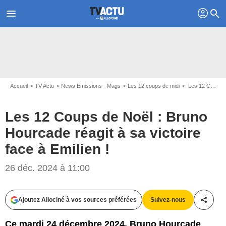
profil
menu
search
Accueil
TV Actu
News Emissions - Mags
Les 12 coups de midi
Les 12 Coups de Noël : Bruno Hourcade réagit à sa victoire face à Emilien !
Les 12 Coups de Noël : Bruno
Hourcade réagit à sa victoire
face à Emilien !
26 déc. 2024 à 11:00
Capture d'écran Les 12 coups de Noël / TF1
Ajoutez Allociné à vos sources préférées
Suivez-nous
Partag
Ce mardi 24 décembre 2024, Bruno Hourcade