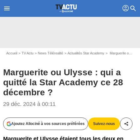
profil
menu
search
Accueil
TV Actu
News Télérealité
Actualités Star Academy
Marguerite ou Ulysse : qui a quitté la Star Academy ce 28 décembre ?
Marguerite ou Ulysse : qui a
quitté la Star Academy ce 28
décembre ?
29 déc. 2024 à 00:11
Capture d'écran Star Academy / TF1
Ajoutez Allociné à vos sources préférées
Suivez-nous
Partag
Marguerite et Ulysse étaient tous les deux en