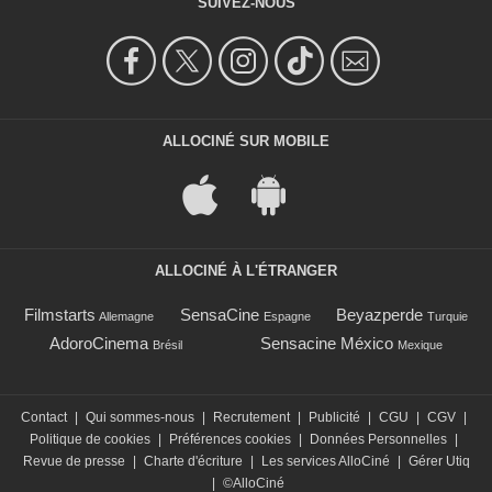
SUIVEZ-NOUS
ALLOCINÉ SUR MOBILE
ALLOCINÉ À L'ÉTRANGER
Filmstarts
SensaCine
Beyazperde
Allemagne
Espagne
Turquie
AdoroCinema
Sensacine México
Brésil
Mexique
Contact
|
Qui sommes-nous
|
Recrutement
|
Publicité
|
CGU
|
CGV
|
Politique de cookies
|
Préférences cookies
|
Données Personnelles
|
Revue de presse
|
Charte d'écriture
|
Les services AlloCiné
|
Gérer Utiq
|
©AlloCiné