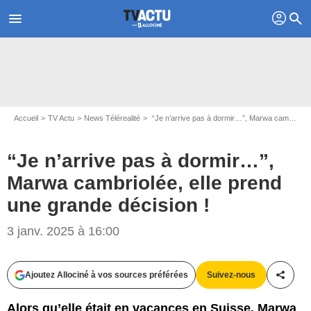
profil
menu
search
Accueil
TV Actu
News Télérealité
“Je n’arrive pas à dormir…”, Marwa cambriolée, elle prend une grande décision !
“Je n’arrive pas à dormir…”,
Marwa cambriolée, elle prend
une grande décision !
3 janv. 2025 à 16:00
Capture d'écran The Cerveau / W9
Ajoutez Allociné à vos sources préférées
Suivez-nous
Partag
Alors qu’elle était en vacances en Suisse, Marwa