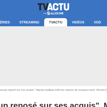
ÉRIES
STREAMING
TVACTU
VIDÉOS
VOD
aucoup reposé sur ses acquis", Marwa explique enfin les raisons de sa pause avec Vincent Q
an La villa des coeurs brisés / TF1
oup reposé sur ses acquis",