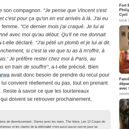
Fort 
 de son compagnon.
"Je pense que Vincent s'est
Phili
Cyril
c'est pour ça qu'on en est arrivés à là. J'ai eu
lundi 
ne femme.
"Ce dernier mois j'ai craqué. Je lui ai
ntionné avec moi qu'au début. Qu'il ne me donnait
a-t-elle déclaré.
"J'ai pété un plomb et je lui ai dit.
ranchement, si c'est la vie que tu as à m'offrir, à
pas.' Je préfère rester chez moi à Paris, au
s en train de souffrir"
, a-t-elle précisé. Bien
arwa
avait donc besoin de prendre du recul pour
Famil
li lui convient réellement ou pas, tout en prenant
dépar
avec 
. Reste à savoir ce que les tourtereaux
vendre
x qui doivent se retrouver prochainement.
ions de divertissement : Danse avec les stars, The Voice, Les 12 Coups de
 d'amour et les clashs de la téléréalité n'ont aussi aucun secret pour lui.