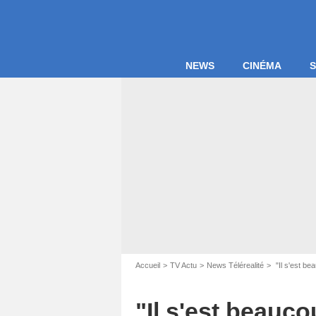
NEWS
CINÉMA
S
Accueil
TV Actu
News Télérealité
"Il s'est be
Capture d'écr
"Il s'est beauc