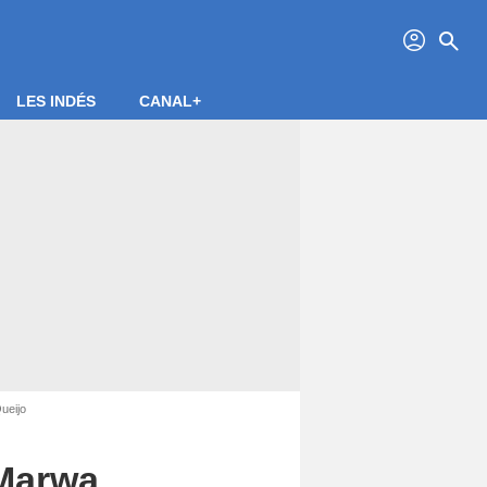
profil
search
LES INDÉS
CANAL+
ueijo
 Marwa