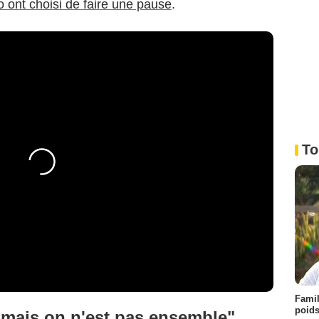
 ont choisi de faire une pause
.
To
Famil
poids
 mais on n'est pas ensemble"