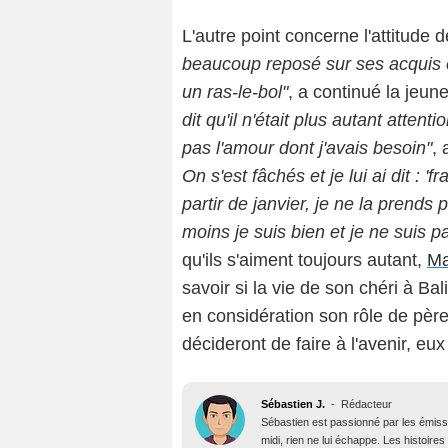
L'autre point concerne l'attitude
beaucoup reposé sur ses acquis et 
un ras-le-bol"
, a continué la jeu
dit qu'il n'était plus autant atte
pas l'amour dont j'avais besoin"
, 
On s'est fâchés et je lui ai dit : 'f
partir de janvier, je ne la prends 
moins je suis bien et je ne suis pa
qu'ils s'aiment toujours autant,
M
savoir si la vie de son chéri à Ba
en considération son rôle de père
décideront de faire à l'avenir, eu
Sébastien J.
-
Rédacteur
Sébastien est passionné par les émiss
midi, rien ne lui échappe. Les histoires