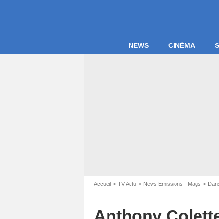
NEWS
CINÉMA
S
Capture d
Accueil
TV Actu
News Emissions - Mags
Dans
Anthony Colette