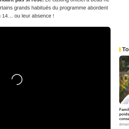
ertains grands habitués du programme abordent
n 14… ou leur absence !
To
Famil
poids
conse
diman