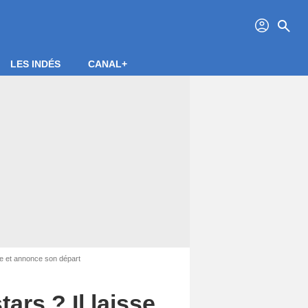
profil
search
LES INDÉS
CANAL+
te et annonce son départ
ars ? Il laisse