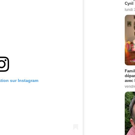
Cyril
lundi 
Famil
dépar
ation sur Instagram
avec 
vendre