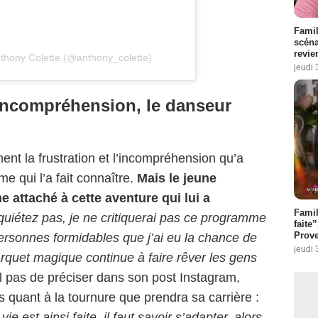
Famil
scéna
revie
nthony Colette (@anthony_colette)
jeudi 
l’incompréhension, le danseur
nt la frustration et l’incompréhension qu’a
e qui l’a fait connaître.
Mais le jeune
 attaché à cette aventure qui lui a
Fami
quiétez pas, je ne critiquerai pas ce programme
faite
Prove
 personnes formidables que j’ai eu la chance de
jeudi 
rquet magique continue à faire rêver les gens
l pas de préciser dans son post Instagram,
 quant à la tournure que prendra sa carrière :
e est ainsi faite, il faut savoir s’adapter, alors,