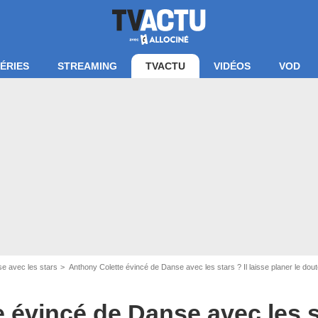
ÉRIES
STREAMING
TVACTU
VIDÉOS
VOD
'écran Danse avec les stars /TF1
e avec les stars
Anthony Colette évincé de Danse avec les stars ? Il laisse planer le dou
 évincé de Danse avec les st