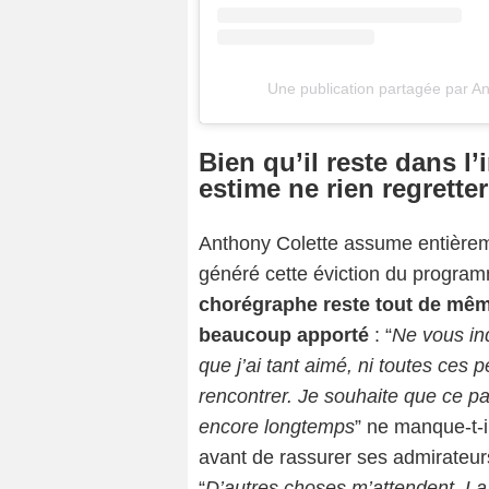
Une publication partagée par A
Bien qu’il reste dans 
estime ne rien regretter
Anthony Colette assume entièreme
généré cette éviction du programm
chorégraphe reste tout de même
beaucoup apporté
: “
Ne vous in
que j’ai tant aimé, ni toutes ces
rencontrer. Je souhaite que ce pa
encore longtemps
” ne manque-t-i
avant de rassurer ses admirateurs
“
D’autres choses m’attendent. La vi