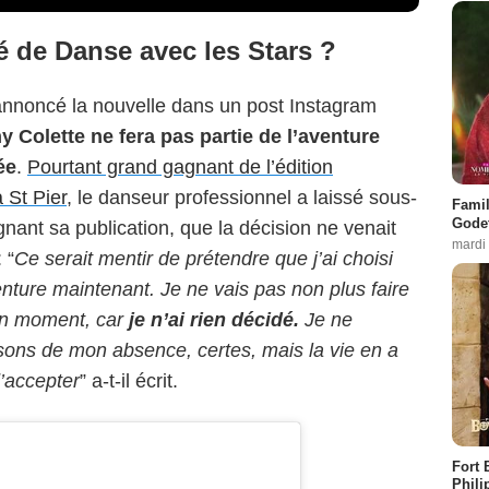
é de Danse avec les Stars ?
annoncé la nouvelle dans un post Instagram
 Colette ne fera pas partie de l’aventure
ée
.
Pourtant grand gagnant de l’édition
 St Pier
, le danseur professionnel a laissé sous-
Famil
Godet
nant sa publication, que la décision ne venait
mardi
 “
Ce serait mentir de prétendre que j’ai choisi
enture maintenant. Je ne vais pas non plus faire
bon moment, car
je n’ai rien décidé.
Je ne
ons de mon absence, certes, mais la vie en a
d’accepter
” a-t-il écrit.
Fort 
Phili