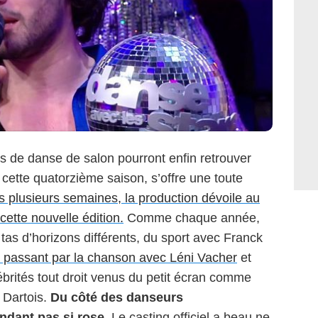
 de danse de salon pourront enfin retrouver
cette quatorzième saison, s’offre une toute
 plusieurs semaines, la production dévoile au
cette nouvelle édition.
Comme chaque année,
 tas d’horizons différents, du sport avec Franck
 passant par la chanson avec Léni Vacher
et
lébrités tout droit venus du petit écran comme
 Dartois.
Du côté des danseurs
ndant pas si rose.
Le casting officiel a beau ne