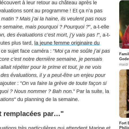
 découvert à leur retour au château après le
évaluations sont au programme ! Et ça n’a pas
 matin ? Mais j’ai la haine, ils veulent pas nous
ière semaine, mais pourquoi ? Pourquoi ?
", a-t-elle
n, des évaluations c’est mort, j’y vais pas !
", a-t-
utes plus tard,
la jeune femme originaire du
 ce sujet face caméra : "
Moi ça me soûle j’ai pas
Famil
core c’est notre dernière semaine, je pensais
Godet
mardi
 allait répéter pour le prime et tout, je ne vois
des évaluations, il y a peut-être un enjeu pour
ajouter : "
On va faire la grève de toute façon si
re quoi ? Nous nommer ? Bah non.
" Par la suite, la
ations
" du planning de la semaine.
nt remplacées par…"
Fort 
uations très particulières qui attendent Marine et
Phili