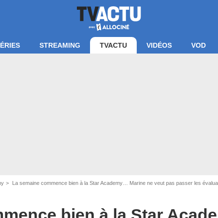
ÉRIES
STREAMING
TVACTU
VIDÉOS
VOD
e d'écran Star Academy / TF1
my
La semaine commence bien à la Star Academy… Marine ne veut pas passer les évaluat
mence bien à la Star Aca