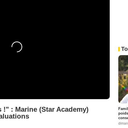
To
s !" : Marine (Star Academy)
Famil
poids
aluations
conse
diman