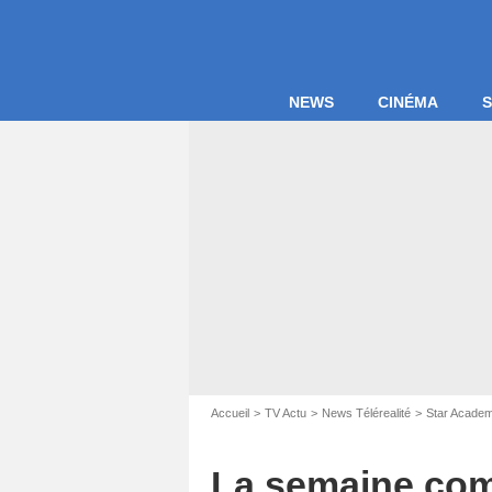
NEWS
CINÉMA
S
Captur
Accueil
TV Actu
News Télérealité
Star Acade
La semaine com