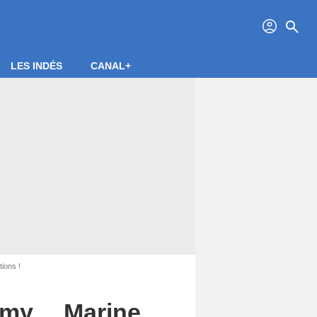
profil
search
LES INDÉS
CANAL+
ions !
demy… Marine