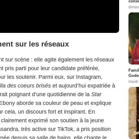
conse
diman
hent sur les réseaux
t sur scène : elle agite également les réseaux
t pris parti pour leur candidate préférée,
Famil
Godet
r les soutenir. Parmi eux, sur Instagram,
mardi
lla des coeurs brisés
et aujourd’hui expatriée à
rait poignant d’une quotidienne de la
Star
Ebony aborde sa couleur de peau et explique
r cela, un discours fort et inspirant. En
 clairement exprimé son soutien à la jeune
ndra, très active sur TikTok, a pris position
ée depuis sa salle de bains, elle chante le