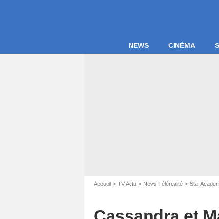
NEWS
CINÉMA
S
Accueil
TV Actu
News Télérealité
Star Acade
Captures d'écran Star Acadmey / 
Cassandra et Ma