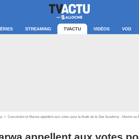
ÉRIES
STREAMING
TVACTU
VIDÉOS
VOD
my
Cassandra et Marwa appellent aux votes pour la finale de la Star Academy : Marine ou E
TF1 - Captures d'écran Les Cinquante, The Cerveau / W9
rwa appellent aux votes pou