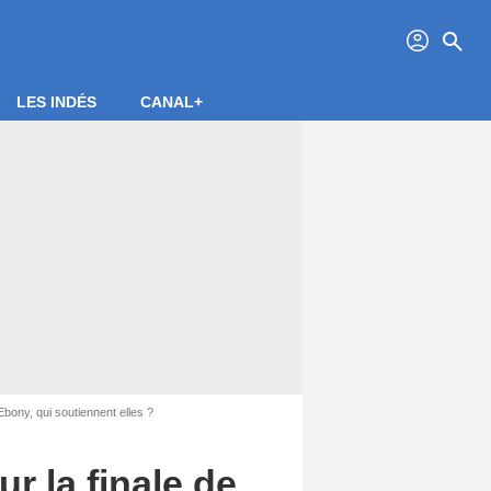
profil
search
LES INDÉS
CANAL+
bony, qui soutiennent elles ?
r la finale de