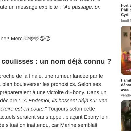
Fort 
oute un message explicite :
"Au passage, on
Phili
Cyril
lundi 
ine!! Merci🩷🩷🩷😘😘
s coulisses : un nom déjà connu ?
proche de la finale, une rumeur lancée par le
Famil
t bien bouleverser les pronostics. Selon ses
dépar
avec 
prépareraient à une victoire d’Ebony. Dans un
vendre
déclare : "
À Endemol, ils bossent déjà sur une
ictoire est en cours.
" Toujours selon cette
actuels seraient sans appel, plaçant Ebony loin
e situation inattendu, car Marine semblait