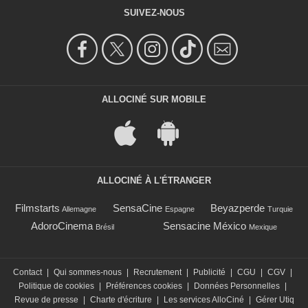
SUIVEZ-NOUS
ALLOCINÉ SUR MOBILE
ALLOCINÉ À L'ÉTRANGER
Filmstarts
SensaCine
Beyazperde
Allemagne
Espagne
Turquie
AdoroCinema
Sensacine México
Brésil
Mexique
Contact
|
Qui sommes-nous
|
Recrutement
|
Publicité
|
CGU
|
CGV
|
Politique de cookies
|
Préférences cookies
|
Données Personnelles
|
Revue de presse
|
Charte d'écriture
|
Les services AlloCiné
|
Gérer Utiq