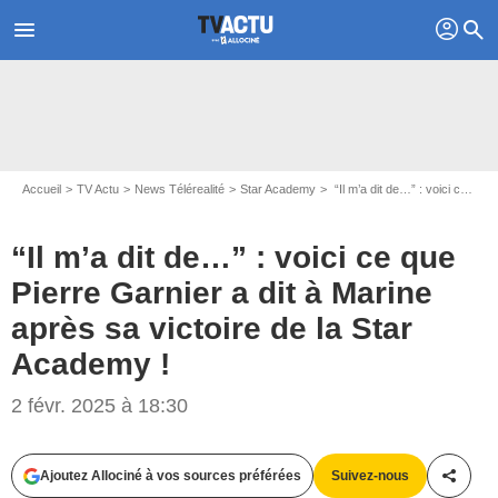
profil
menu
search
Accueil
TV Actu
News Télérealité
Star Academy
“Il m’a dit de…” : voici ce que Pierre Garnier a dit à Marine après sa victoire de la Star Academy !
“Il m’a dit de…” : voici ce que
Pierre Garnier a dit à Marine
après sa victoire de la Star
Academy !
2 févr. 2025 à 18:30
Capture d'écran Star Academy / TF1
Ajoutez Allociné à vos sources préférées
Suivez-nous
Partag