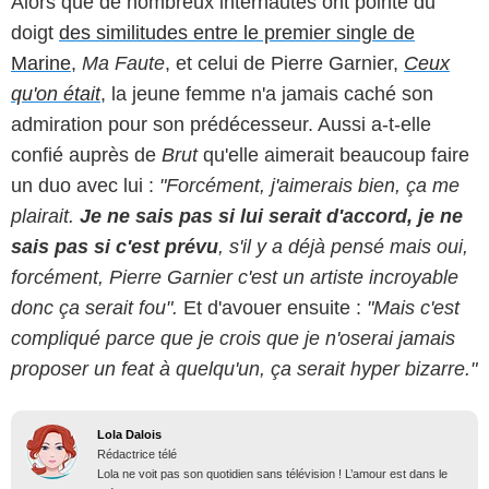
Alors que de nombreux internautes ont pointé du
doigt
des similitudes entre le premier single de
Marine
,
Ma Faute
, et celui de Pierre Garnier,
Ceux
qu'on était
, la jeune femme n'a jamais caché son
admiration pour son prédécesseur. Aussi a-t-elle
confié auprès de
Brut
qu'elle aimerait beaucoup faire
un duo avec lui :
"Forcément, j'aimerais bien, ça me
plairait.
Je ne sais pas si lui serait d'accord, je ne
sais pas si c'est prévu
, s'il y a déjà pensé mais oui,
forcément, Pierre Garnier c'est un artiste incroyable
donc ça serait fou".
Et d'avouer ensuite :
"Mais c'est
compliqué parce que je crois que je n'oserai jamais
proposer un feat à quelqu'un, ça serait hyper bizarre."
Lola Dalois
Rédactrice télé
Lola ne voit pas son quotidien sans télévision ! L’amour est dans le