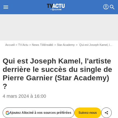
profil
menu
search
Accueil
TV Actu
News Télérealité
Star Academy
Qui est Joseph Kamel, l'artiste derrière le succès du single de Pierre Garnier (Star Academy) ?
Qui est Joseph Kamel, l'artiste
derrière le succès du single de
Pierre Garnier (Star Academy)
?
Capture d'écran TF1
4 mars 2024 à 16:00
Ajoutez Allociné à vos sources préférées
Suivez-nous
Partag