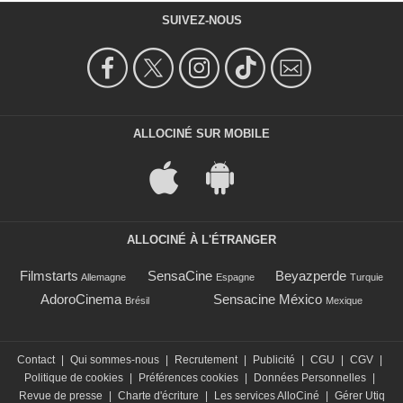
SUIVEZ-NOUS
ALLOCINÉ SUR MOBILE
ALLOCINÉ À L'ÉTRANGER
Filmstarts
SensaCine
Beyazperde
Allemagne
Espagne
Turquie
AdoroCinema
Sensacine México
Brésil
Mexique
Contact
|
Qui sommes-nous
|
Recrutement
|
Publicité
|
CGU
|
CGV
|
Politique de cookies
|
Préférences cookies
|
Données Personnelles
|
Revue de presse
|
Charte d'écriture
|
Les services AlloCiné
|
Gérer Utiq