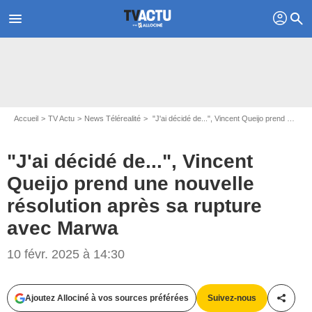
profil
menu
search
Accueil
TV Actu
News Télérealité
"J'ai décidé de...", Vincent Queijo prend une nouvelle résolution après sa rupture avec Marwa
"J'ai décidé de...", Vincent
Queijo prend une nouvelle
résolution après sa rupture
avec Marwa
Capture d'écran Instagram @vincentqueijo
10 févr. 2025 à 14:30
Ajoutez Allociné à vos sources préférées
Suivez-nous
Partag