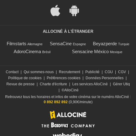
ALLOCINÉ À L'ÉTRANGER
Filmstarts
SensaCine
Beyazperde
Allemagne
Espagne
Turquie
AdoroCinema
Sensacine México
Brésil
Mexique
Contact
|
Qui sommes-nous
|
Recrutement
|
Publicité
|
CGU
|
CGV
|
Politique de cookies
|
Préférences cookies
|
Données Personnelles
|
Revue de presse
|
Charte d'écriture
|
Les services AlloCiné
|
Gérer Utiq
|
©AlloCiné
Retrouvez tous les horaires et infos de votre cinéma sur le numéro AlloCiné :
0 892 892 892
(0,90€/minute)