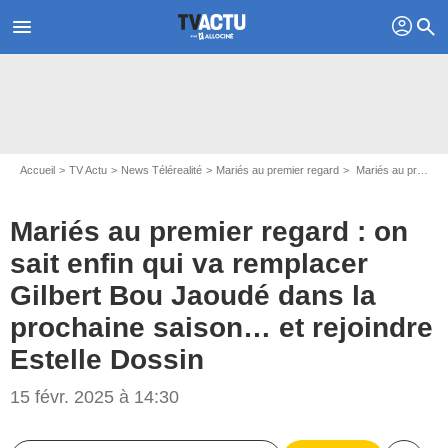
profil
menu
search
Accueil
TV Actu
News Télérealité
Mariés au premier regard
Mariés au premier regard : on sait enfin qui va remplacer Gilbert Bou Jaoudé dans la prochaine saison… et rejoindre Estelle Dossin
Mariés au premier regard : on
sait enfin qui va remplacer
Gilbert Bou Jaoudé dans la
prochaine saison… et rejoindre
Estelle Dossin
15 févr. 2025 à 14:30
Mariés au premier regard / M6