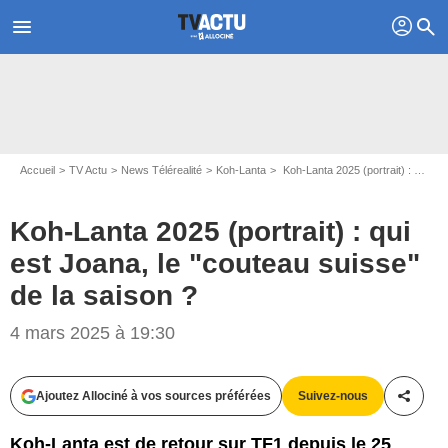
profil
menu
search
Accueil
TV Actu
News Télérealité
Koh-Lanta
Koh-Lanta 2025 (portrait) : qui est Joana, le "couteau suisse" de la saison ?
Koh-Lanta 2025 (portrait) : qui
est Joana, le "couteau suisse"
de la saison ?
4 mars 2025 à 19:30
A.ISSOCK/ALP/TF1
Ajoutez Allociné à vos sources préférées
Suivez-nous
Partag
Koh-Lanta est de retour sur TF1 depuis le 25