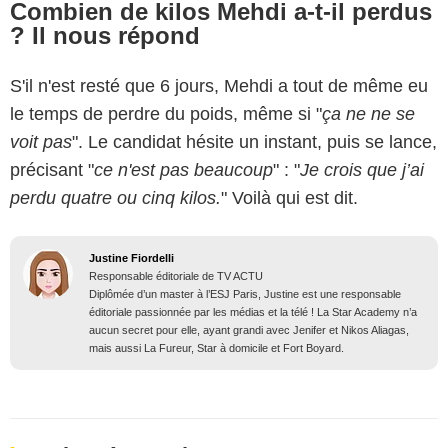
Combien de kilos Mehdi a-t-il perdus
? Il nous répond
S'il n'est resté que 6 jours, Mehdi a tout de même eu
le temps de perdre du poids, même si "
ça ne ne se
voit pas
". Le candidat hésite un instant, puis se lance,
précisant "
ce n'est pas beaucoup
" : "
Je crois que j’ai
perdu quatre ou cinq kilos.
" Voilà qui est dit.
Justine Fiordelli
Responsable éditoriale de TV ACTU
Diplômée d’un master à l’ESJ Paris, Justine est une responsable
éditoriale passionnée par les médias et la télé ! La Star Academy n’a
aucun secret pour elle, ayant grandi avec Jenifer et Nikos Aliagas,
mais aussi La Fureur, Star à domicile et Fort Boyard.