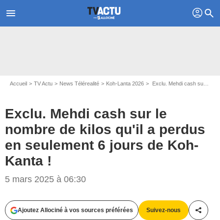
profil
menu
search
Accueil
TV Actu
News Télérealité
Koh-Lanta 2026
Exclu. Mehdi cash sur le nombre de kilos qu'il a perdus en seulement 6 jours de Koh-Kanta !
Exclu. Mehdi cash sur le
nombre de kilos qu'il a perdus
en seulement 6 jours de Koh-
Kanta !
5 mars 2025 à 06:30
Capture d'écran Koh-Lanta / TF1
Ajoutez Allociné à vos sources préférées
Suivez-nous
Partag