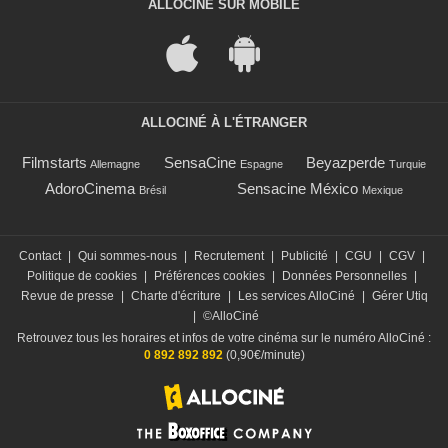
ALLOCINÉ SUR MOBILE
ALLOCINÉ À L'ÉTRANGER
Filmstarts
SensaCine
Beyazperde
Allemagne
Espagne
Turquie
AdoroCinema
Sensacine México
Brésil
Mexique
Contact
|
Qui sommes-nous
|
Recrutement
|
Publicité
|
CGU
|
CGV
|
Politique de cookies
|
Préférences cookies
|
Données Personnelles
|
Revue de presse
|
Charte d'écriture
|
Les services AlloCiné
|
Gérer Utiq
|
©AlloCiné
Retrouvez tous les horaires et infos de votre cinéma sur le numéro AlloCiné :
0 892 892 892
(0,90€/minute)