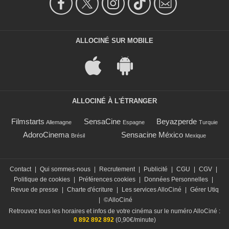
ALLOCINÉ SUR MOBILE
ALLOCINÉ À L'ÉTRANGER
Filmstarts
SensaCine
Beyazperde
Allemagne
Espagne
Turquie
AdoroCinema
Sensacine México
Brésil
Mexique
Contact
|
Qui sommes-nous
|
Recrutement
|
Publicité
|
CGU
|
CGV
|
Politique de cookies
|
Préférences cookies
|
Données Personnelles
|
Revue de presse
|
Charte d'écriture
|
Les services AlloCiné
|
Gérer Utiq
|
©AlloCiné
Retrouvez tous les horaires et infos de votre cinéma sur le numéro AlloCiné :
0 892 892 892
(0,90€/minute)