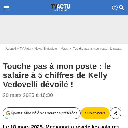
profil
menu
search
Accueil
TV Actu
News Emissions - Mags
Touche pas à mon poste : le salaire à 5 chiffres de Kelly Vedovelli dévoilé !
Touche pas à mon poste : le
salaire à 5 chiffres de Kelly
Vedovelli dévoilé !
20 mars 2025 à 18:30
Capture d'écran La tribu de Baba / C8
Ajoutez Allociné à vos sources préférées
Suivez-nous
Partag
Le 18 mars 2025, Mediapart a révélé les salaires