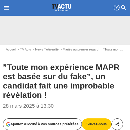
profil
menu
search
Accueil
TV Actu
News Télérealité
Mariés au premier regard
”Toute mon expérience MAPR est basée sur du fake”, un candidat fait une improbable révélation !
”Toute mon expérience MAPR
est basée sur du fake”, un
candidat fait une improbable
révélation !
Capture d'écran Instagram @damien_mapr6 / @flobatist_off
28 mars 2025 à 13:30
Ajoutez Allociné à vos sources préférées
Suivez-nous
Partag